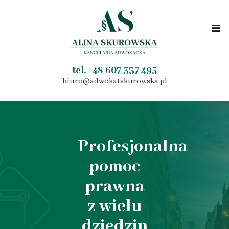
tel. +48 607 337 495
biuro@adwokatskurowska.pl
Profesjonalna
pomoc
prawna
z wielu
dziedzin