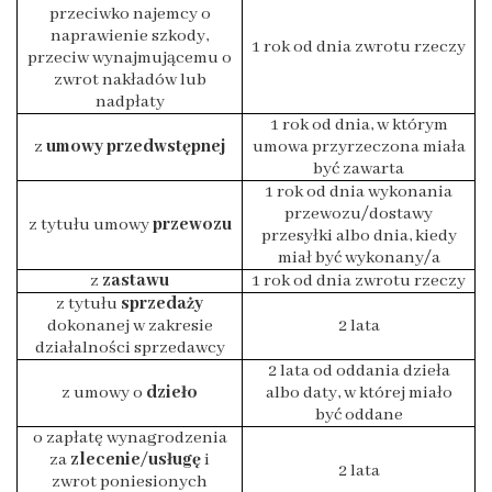
przeciwko najemcy o
naprawienie szkody,
1 rok od dnia zwrotu rzeczy
przeciw wynajmującemu o
zwrot nakładów lub
nadpłaty
1 rok od dnia, w którym
z
umowy przedwstępnej
umowa przyrzeczona miała
być zawarta
1 rok od dnia wykonania
przewozu/dostawy
z tytułu umowy
przewozu
przesyłki albo dnia, kiedy
miał być wykonany/a
z
zastawu
1 rok od dnia zwrotu rzeczy
z tytułu
sprzedaży
dokonanej w zakresie
2 lata
działalności sprzedawcy
2 lata od oddania dzieła
z umowy o
dzieło
albo daty, w której miało
być oddane
o zapłatę wynagrodzenia
za
zlecenie
/
usługę
i
2 lata
zwrot poniesionych