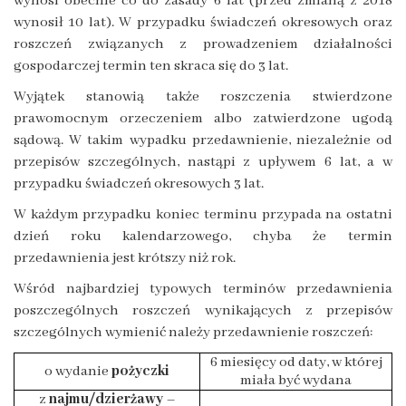
wynosi obecnie co do zasady 6 lat (przed zmianą z 2018
wynosił 10 lat). W przypadku świadczeń okresowych oraz
roszczeń związanych z prowadzeniem działalności
gospodarczej termin ten skraca się do 3 lat.
Wyjątek stanowią także roszczenia stwierdzone
prawomocnym orzeczeniem albo zatwierdzone ugodą
sądową. W takim wypadku przedawnienie, niezależnie od
przepisów szczególnych, nastąpi z upływem 6 lat, a w
przypadku świadczeń okresowych 3 lat.
W każdym przypadku koniec terminu przypada na ostatni
dzień roku kalendarzowego, chyba że termin
przedawnienia jest krótszy niż rok.
Wśród najbardziej typowych terminów przedawnienia
poszczególnych roszczeń wynikających z przepisów
szczególnych wymienić należy przedawnienie roszczeń:
6 miesięcy od daty, w której
o wydanie
pożyczki
miała być wydana
z
najmu/dzierżawy
–