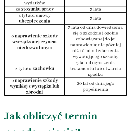
wydatków
ze
stosunku pracy
3 lata
z tytułu umowy
3 lata
ubezpieczenia
3 lata od dnia dowiedzenia
się o szkodzie i osobie
o
naprawienie szkody
zobowiązanej do jej
wyrządzonej czynem
naprawienia; nie później
niedozwolonym
niż 10 lat od zdarzenia
wywołującego szkodę,
5 lat od ogłoszenia
z tytułu
zachowku
testamentu lub otwarcia
spadku
o
naprawienie szkody
20 lat od dnia jego
wynikłej z występku lub
popełnienia
zbrodni
Jak obliczyć termin