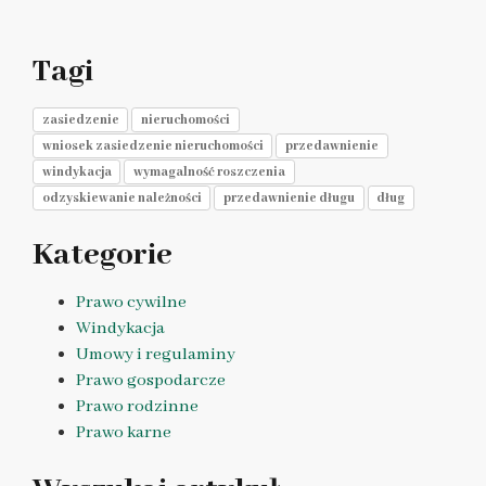
Tagi
zasiedzenie
nieruchomości
wniosek zasiedzenie nieruchomości
przedawnienie
windykacja
wymagalność roszczenia
odzyskiewanie należności
przedawnienie długu
dług
Kategorie
Prawo cywilne
Windykacja
Umowy i regulaminy
Prawo gospodarcze
Prawo rodzinne
Prawo karne