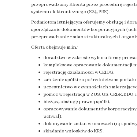
przeprowadzamy Klienta przez procedurę rejestra
systemu elektronicznego (S24, PRS).
Podmiotom istniejącym oferujemy obsługę i dora
sporządzanie dokumentów korporacyjnych (uch
przeprowadzanie zmian strukturalnych i organiza
Oferta obejmuje m.in.:
doradztwo w zakresie wyboru formy prowad
kompleksowe opracowanie dokumentacji nie
rejestrację działalności w CEIDG,
założenie spółki za pośrednictwem portalu 
uczestnictwo w czynnościach zmierzających
pomoc w rejestracji w ZUS, US, CRBR, BDO, i 
bieżącą obsługę prawną spółki,
opracowywanie dokumentów korporacyjnyc
uchwał),
dokonywanie zmian w umowach (np. podwyżs
składanie wniosków do KRS,