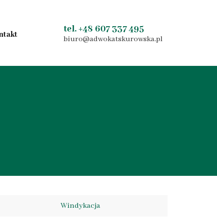
tel. +48 607 337 495
ntakt
biuro@adwokatskurowska.pl
Windykacja